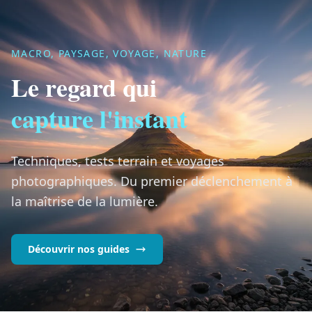
MACRO, PAYSAGE, VOYAGE, NATURE
Le regard qui
capture l'instant
Techniques, tests terrain et voyages
photographiques. Du premier déclenchement à
la maîtrise de la lumière.
Découvrir nos guides