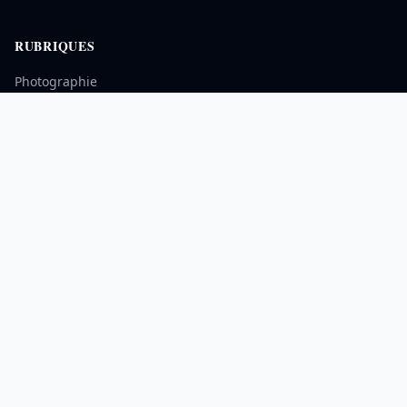
RUBRIQUES
Photographie
Matériel
Voyages Photo
Nature
INFORMATIONS
À propos
Contact
Mentions légales