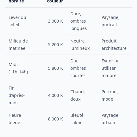
horaire
couleur
Doré,
Lever du
Paysage,
3 000 K
ombres
soleil
portrait
longues
Milieu de
Neutre,
Produit,
5 200 K
matinée
lumineux
architecture
Dur,
Éviter ou
Midi
5 800 K
ombres
utiliser
(11h-14h)
courtes
l’ombre
Fin
Chaud,
Portrait,
d’après-
4 000 K
doux
mode
midi
Heure
Bleuté,
Paysage
8 000 K
bleue
calme
urbain